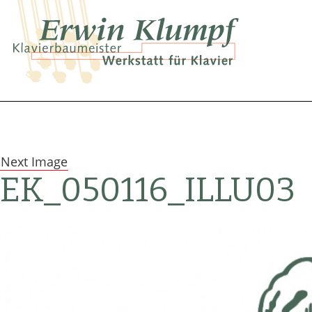
Skip
to
content
KLAVIERBAUMEIS
ERWIN
KLUMPF,
Next Image
EK_050116_ILLU03
BIELEFELD