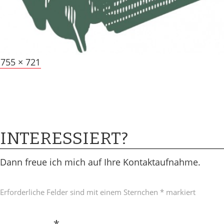
Posted
Full
10.
755 × 721
on
Januar
size
2016
8.
Dezember
2020
INTERESSIERT?
Dann freue ich mich auf Ihre Kontaktaufnahme .
Erforderliche Felder sind mit einem Sternchen * markiert