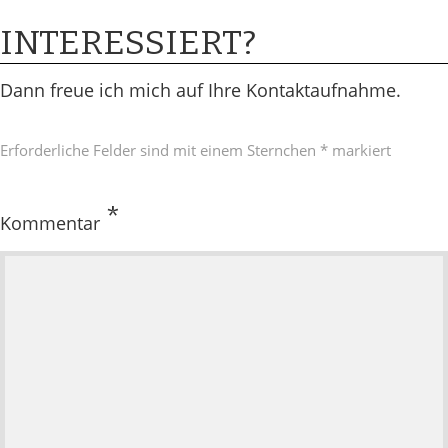
2016
2.
INTERESSIERT?
März
2016
Dann freue ich mich auf Ihre Kontaktaufnahme .
Erforderliche Felder sind mit einem Sternchen * markiert
*
Kommentar