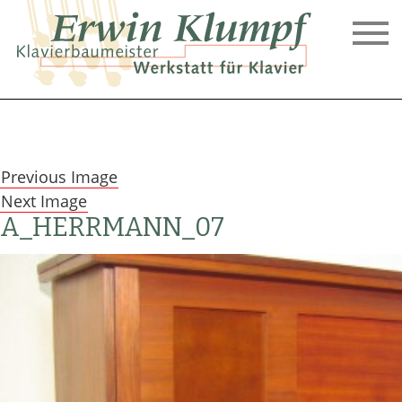
Skip
to
content
KLAVIERBAUMEISTER
ERWIN
KLUMPF,
Previous Image
BIELEFELD
Next Image
A_HERRMANN_07