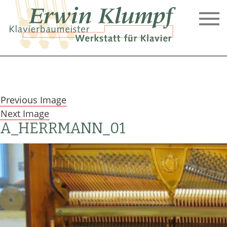
Skip
to
content
KLAVIERBAUMEISTER
ERWIN
KLUMPF,
Previous Image
BIELEFELD
Next Image
A_HERRMANN_01