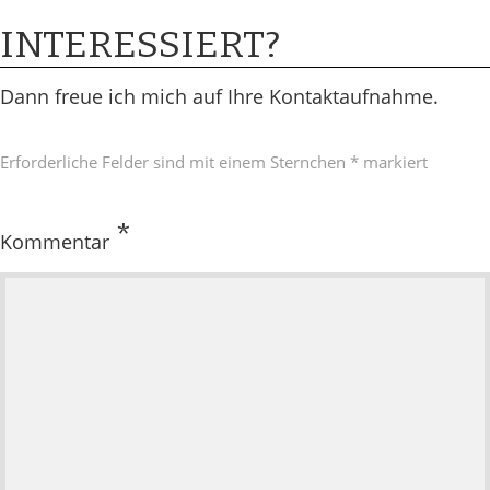
2016
2.
INTERESSIERT?
März
2016
Dann freue ich mich auf Ihre Kontaktaufnahme .
Erforderliche Felder sind mit einem Sternchen * markiert
*
Kommentar